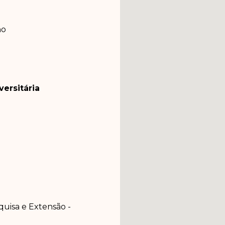
ho
ersitária
quisa e Extensão -