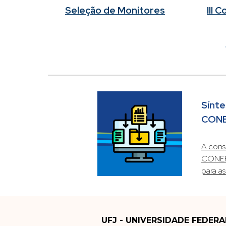
III 
Seleção de Monitores
Sínte
CON
A cons
CONEPE
para a
UFJ - UNIVERSIDADE FEDERA