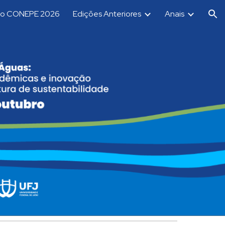
 o CONEPE 2026
Edições Anteriores
Anais
ion