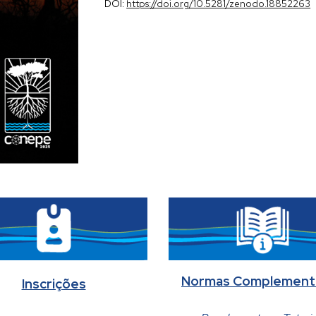
DOI:
https://doi.org/10.5281/zenodo.18852263
Normas Complement
Inscrições