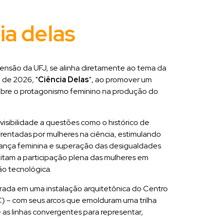
ia delas
tensão da UFJ, se alinha diretamente ao tema da
 de 2026, "
Ciência Delas
", ao promover um
sobre o protagonismo feminino na produção do
sibilidade a questões como o histórico de
enfrentadas por mulheres na ciência, estimulando
rança feminina e superação das desigualdades
limitam a participação plena das mulheres em
ão tecnológica.
pirada em uma instalação arquitetônica do Centro
C) – com seus arcos que emolduram uma trilha
 e as linhas convergentes para representar,