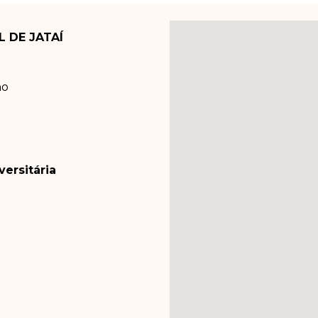
L DE JATAÍ
ho
ersitária