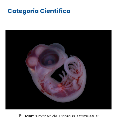
Categoria Científica
1° lugar:
"Embrião de Tropidurus torquatus"