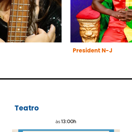
President N-J
Teatro
às
13:00h