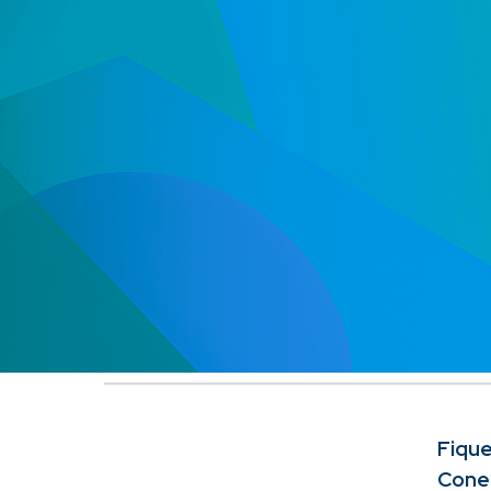
Sk
Fique
Cone