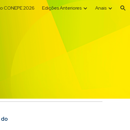
 o CONEPE 2026
Edições Anteriores
Anais
ion
o do