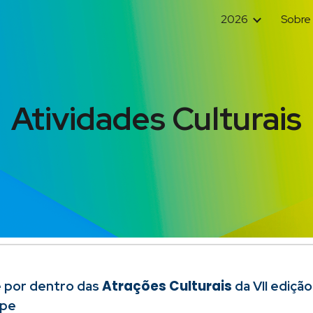
2026
Sobre
ip to main content
Skip to navigat
Atividades Culturais
Atrações Culturais
 por dentro das
da VII ediçã
pe