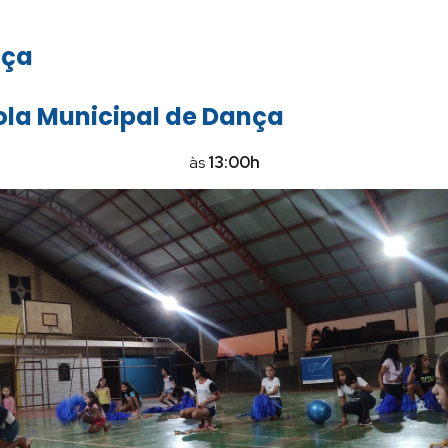
ça
ola Municipal de Dança
às
13
:00h