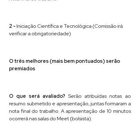
2 -
Iniciação Científica e Tecnológica (Comissão irá
verificar a obrigatoriedade)
O três melhores (mais bem pontuados) ser
ão
premiados
O que será avaliado?
Serão atribuídas notas ao
resumo submetido e apresentação, juntas formaram a
nota final do trabalho. A a
presentação
de
10 minutos
oc
orrerá
nas salas do Meet (bolsista)
.