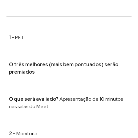
1
-
PET
O três melhores (mais bem pontuados) ser
ão
premiados
O que será avaliado?
Apresentação
de
10 minutos
nas salas do Meet
.
2 -
Monitoria