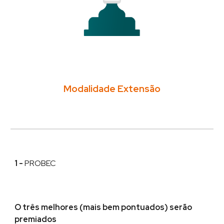
Modalidade Extensão
1
-
PROBEC
O três melhores (mais bem pontuados) ser
ão
premiados