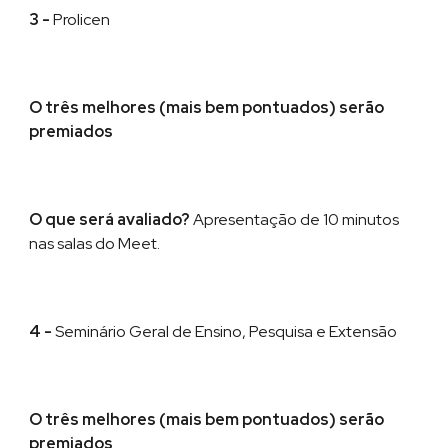
3 -
Prolicen
O três melhores (mais bem pontuados) ser
ão
premiados
O que será avaliado?
Apresentação
de
1
0
minutos
nas salas do Meet
.
4 -
Seminário Geral de Ensino, Pesquisa e Extensão
O três melhores (mais bem pontuados) ser
ão
premiados