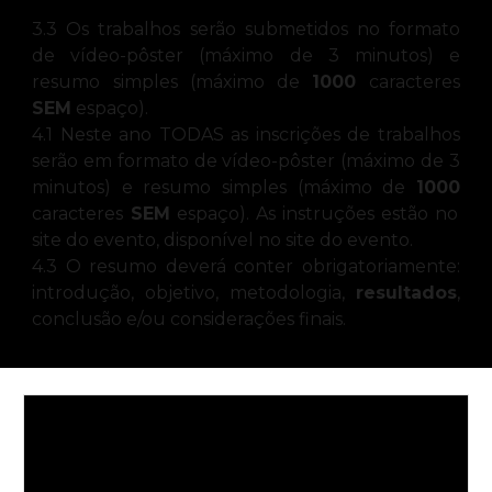
3.3 Os trabalhos serão submetidos no formato
de vídeo-pôster (máximo de 3 minutos) e
resumo simples (máximo de
1000
caracteres
SEM
espaço).
4.1 Neste ano TODAS as inscrições de trabalhos
serão em formato de vídeo-pôster (máximo de 3
minutos) e resumo simples (máximo de
1000
caracteres
SEM
espaço). As instruções estão no
site do evento, disponível no site do evento.
4.3 O resumo deverá conter obrigatoriamente:
introdução, objetivo, metodologia,
resultados
,
conclusão e/ou considerações finais.