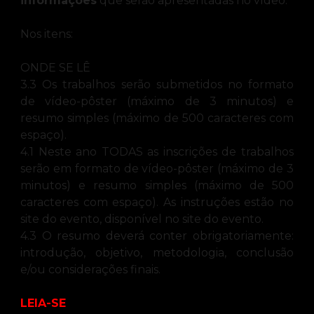
informações
que serão apresentadas no vídeo.
Nos itens:
ONDE SE LÊ
3.3 Os trabalhos serão submetidos no formato
de vídeo-pôster (máximo de 3 minutos) e
resumo simples (máximo de 500 caracteres com
espaço).
4.1 Neste ano TODAS as inscrições de trabalhos
serão em formato de vídeo-pôster (máximo de 3
minutos) e resumo simples (máximo de 500
caracteres com espaço). As instruções estão no
site do evento, disponível no site do evento.
4.3 O resumo deverá conter obrigatoriamente:
introdução, objetivo, metodologia, conclusão
e/ou considerações finais.
LEIA-SE