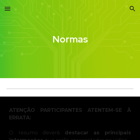
Skip to main content
Skip to navigation
Normas
ATENÇÃO PARTICIPANTES ATENTEM-SE À
ERRATA:
O resumo deverá
destacar as principais